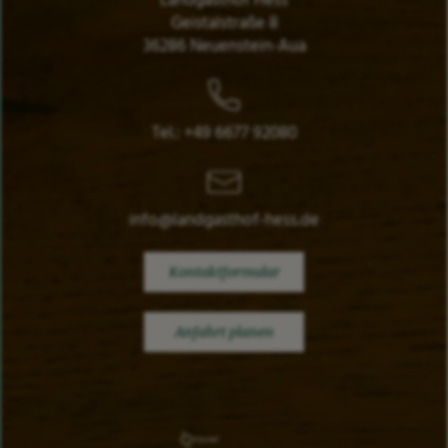
Landgasthof Hess
Geistalstraße 8
36286 Neuenstein-Aua
Tel.: +49 6677 92080
info@landgasthof-hess.de
Kontaktformular
Anfahrt planen